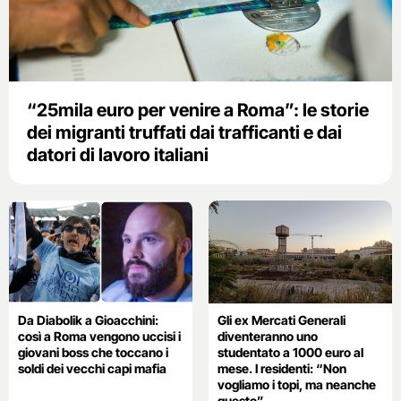
“25mila euro per venire a Roma”: le storie
dei migranti truffati dai trafficanti e dai
datori di lavoro italiani
Da Diabolik a Gioacchini:
Gli ex Mercati Generali
così a Roma vengono uccisi i
diventeranno uno
giovani boss che toccano i
studentato a 1000 euro al
soldi dei vecchi capi mafia
mese. I residenti: “Non
vogliamo i topi, ma neanche
questo”