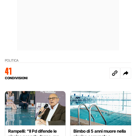
POLITICA
41
CONDIVISIONI
Rampelli: “Il Pd difende le
Bimbo di 5 anni muore nella