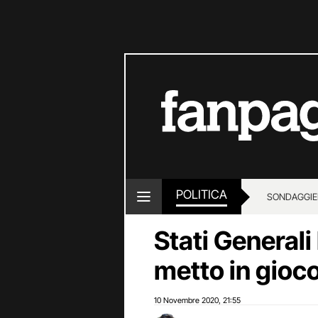
POLITICA
SONDAGGI
E
Stati Generali
metto in gioco
10 Novembre 2020
21:55
,