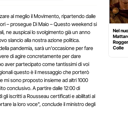
zare al meglio il Movimento, ripartendo dalle
tori – prosegue Di Maio – Questo weekend si
Nel nuo
li, ne auspicai lo svolgimento già un anno
Mattare
vo slancio alla nostra azione politica.
Roggero
Colle
della pandemia, sarà un'occasione per fare
overe di agire concretamente per dare
Dopo aver partecipato come tantissimi di voi
egionali questo è il messaggio che porterò
 mi sono proposto insieme ad altri 1000
tito conclusivo. A partire dalle 12:00 di
gli iscritti a Rousseau certificati e abilitati al
are la loro voce", conclude il ministro degli