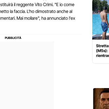
tituirà il reggente Vito Crimi. "E io come
etto la faccia. L'ho dimostrato anche al
amentari. Mai mollare", ha annunciato l'ex
Stretta
(M5s):
rientran