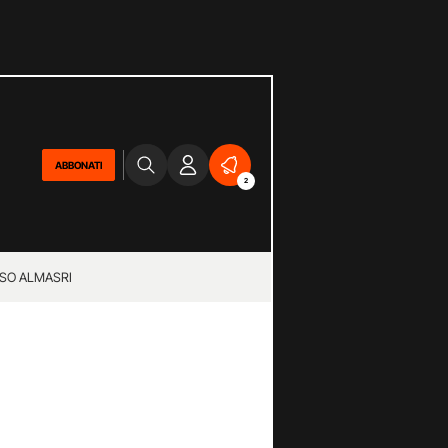
ABBONATI
2
SO ALMASRI