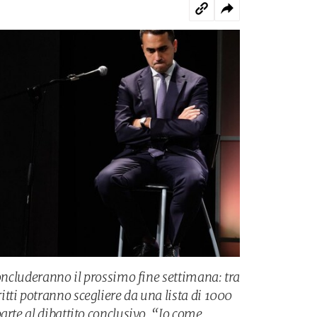
concluderanno il prossimo fine settimana: tra
tti potranno scegliere da una lista di 1000
arte al dibattito conclusivo. “Io come