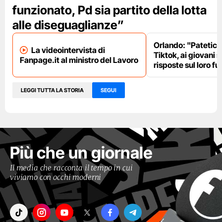
funzionato, Pd sia partito della lotta
alle diseguaglianze”
Orlando: "Patetici i
La videointervista di
Tiktok, ai giovani 
Fanpage.it al ministro del Lavoro
risposte sul loro fu
LEGGI TUTTA LA STORIA
SEGUI
Più che un giornale
Il media che racconta il tempo in cui
viviamo con occhi moderni