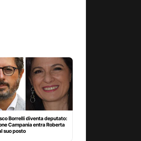
co Borrelli diventa deputato:
ione Campania entra Roberta
l suo posto