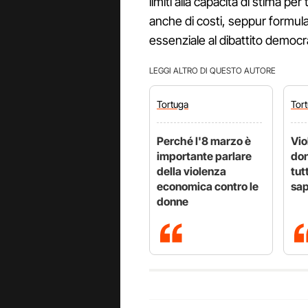
limiti alla capacità di stima pe
anche di costi, seppur formula
essenziale al dibattito democr
LEGGI ALTRO DI QUESTO AUTORE
Tortuga
Tor
Perché l'8 marzo è
Vio
importante parlare
don
della violenza
tut
economica contro le
sap
donne