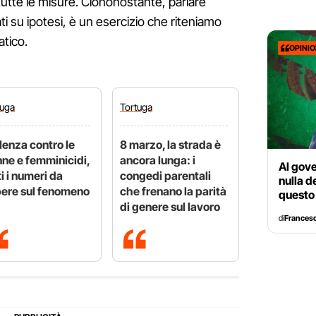
r tutte le misure. Ciononostante, parlare
ti su ipotesi, è un esercizio che riteniamo
atico.
OPINI
tuga
Tortuga
lenza contro le
8 marzo, la strada è
ne e femminicidi,
ancora lunga: i
Al gove
ti i numeri da
congedi parentali
nulla d
ere sul fenomeno
che frenano la parità
questo
di genere sul lavoro
di
Francesc