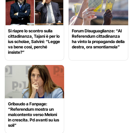
Si riapre lo scontro sulla
Forum Disuguaglianze: “Al
cittadinanza, Tajani è per lo
Referendum cittadinanza
ius scholae, Salvini: “Legge
ha vinto la propaganda della
va bene così, perché
destra, ora smontiamola”
insiste?”
Gribaudo a Fanpage:
“Referendum mostra un
malcontento verso Meloni
in crescita. Pd avanti su ius
soli”