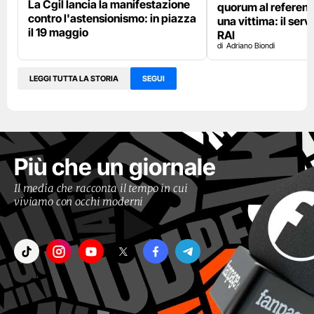
La Cgil lancia la manifestazione
quorum al referen
contro l'astensionismo: in piazza
una vittima: il serv
il 19 maggio
RAI
Adriano Biondi
LEGGI TUTTA LA STORIA
SEGUI
Più che un giornale
Il media che racconta il tempo in cui
viviamo con occhi moderni