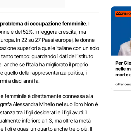
OPINI
problema di occupazione femminile
. Il
onne è del 52%, in leggera crescita, ma
Europa. In 22 su 27 Paesi europei, le donne
pazione superiori a quelle italiane con un solo
da tanto tempo: guardando i dati dell’Istituto
Per Gio
 anche se l’Italia ha migliorato il proprio
nelle m
 quello della rappresentanza politica, i
morte d
mi a dieci anni fa.
di
Francesc
e femminile è direttamente connessa alla
grafa Alessandra Minello nel suo libro Non è
za tra i figli desiderati e i figli avuti: il
ualmente inferiore a 1,3, ma oltre la metà
e figli e quasi un quarto anche tre o più. Il