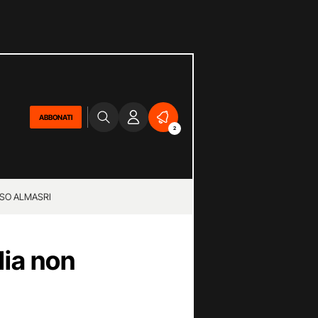
ABBONATI
2
SO ALMASRI
lia non