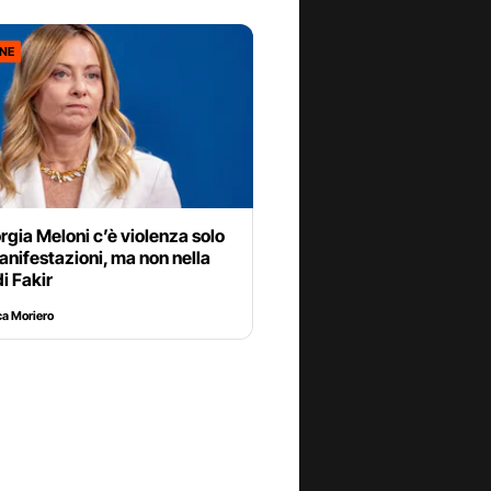
ONE
rgia Meloni c’è violenza solo
anifestazioni, ma non nella
i Fakir
a Moriero