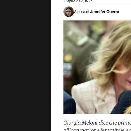
19 Aprile 2023
15:27
,
A cura di
Jennifer Guerra
Giorgia Meloni dice che prim
all’occupazione femminile e a