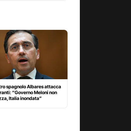
stro spagnolo Albares attacca
ranti: “Governo Meloni non
ezza, Italia inondata”