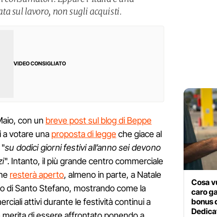
a sul lavoro, non sugli acquisti.
VIDEO CONSIGLIATO
 Maio, con un
breve post sul blog di Beppe
ri a votare una
proposta di legge
che giace al
 "
su dodici giorni festivi all’anno sei devono
zi
". Intanto, il più grande centro commerciale
che
resterà aperto
, almeno in parte, a Natale
Cosa vu
orno di Santo Stefano, mostrando come la
caro ga
bonus d
ciali attivi durante le festività continui a
Dedicat
 merita di essere affrontato ponendo a