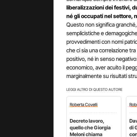
liberalizzazioni dei festivi
né gli occupati nel settore, 
Questo non significa granché,
semplicistiche e demagogiche
provvedimenti con nomi patri
che ci sia una correlazione tra
positivo, né in senso negativo
economico, aver acuito il pegg
marginalmente su risultati strut
LEGGI ALTRO DI QUESTO AUTORE
Roberta
Covelli
Rob
Decreto lavoro,
Dav
quello che Giorgia
di 
Meloni chiama
con