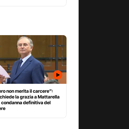
o non merita il carcere”:
 chiede la grazia a Mattarella
 condanna definitiva del
ere