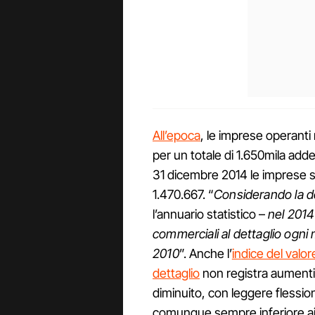
All’epoca
, le imprese operanti
per un totale di 1.650mila adde
31 dicembre 2014 le imprese s
1.470.667. “
Considerando la den
l’annuario statistico –
nel 2014
commerciali al dettaglio ogni 
2010
”. Anche l’
indice del valo
dettaglio
non registra aumenti:
diminuito, con leggere flession
comunque sempre inferiore ai 