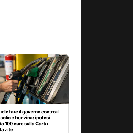
ole fare il governo contro il
solio e benzina: ipotesi
a 100 euro sulla Carta
a a te