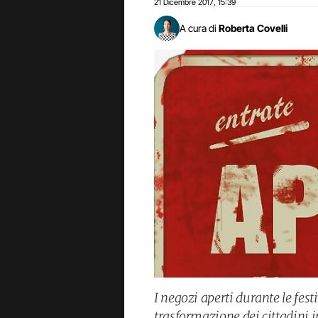
21 Dicembre 2017
15:39
,
A cura di
Roberta Covelli
I negozi aperti durante le fest
trasformazione dei cittadini i