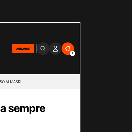
ABBONATI
2
SO ALMASRI
 ha sempre