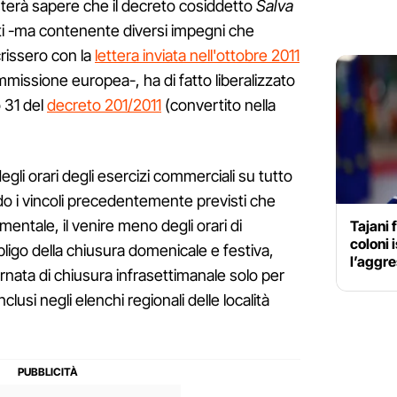
sterà sapere che il decreto cosiddetto
Salva
ti -ma contenente diversi impegni che
rissero con la
lettera inviata nell'ottobre 2011
mmissione europea-, ha di fatto liberalizzato
o 31 del
decreto 201/2011
(convertito nella
egli orari degli esercizi commerciali su tutto
ando i vincoli precedentemente previsti che
mentale, il venire meno degli orari di
Tajani 
coloni 
bligo della chiusura domenicale e festiva,
l’aggre
nata di chiusura infrasettimanale solo per
nclusi negli elenchi regionali delle località