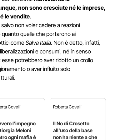
, dunque, non sono cresciute né le imprese,
né le vendite
.
 salvo non voler cedere a reazioni
 quanto quelle che portarono ai
ottici come
Salva Italia
. Non è detto, infatti,
 liberalizzazioni e consumi, né in senso
: esse potrebbero aver ridotto un crollo
ioramento o aver influito solo
turali.
erta
Covelli
Roberta
Covelli
vero l'impegno
Il No di Crosetto
Giorgia Meloni
all'uso della base
tro ogni mafia è
non ha niente a che