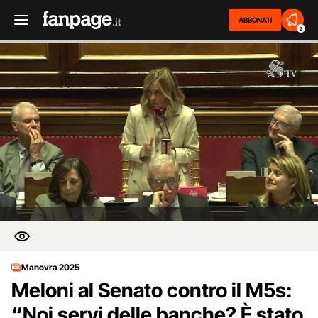
ABBONATI
2
Manovra 2025
Meloni al Senato contro il M5s:
“Noi servi delle banche? È stato