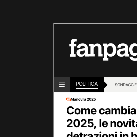
POLITICA
SONDAGGI
E
Manovra 2025
Come cambiano
2025, le novit
detrazioni in