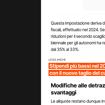
Questa impostazione deriva da
fiscali, effettuato nel 2024. 
riduzioni per il secondo scagl
biennale per gli autonomi ha r
dal 35% al 33%.
LEGGI ANCHE
Stipendi più bassi nel 2
con il nuovo taglio del 
Modifiche alle detrazi
svantaggi
Le aliquote restano dunque inv