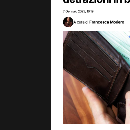
7 Gennaio 2025
16:19
,
A cura di
Francesca Moriero