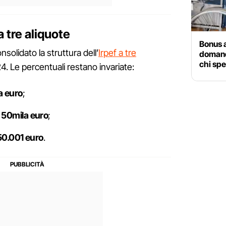
 tre aliquote
Bonus a
nsolidato la struttura dell’
Irpef a tre
domand
chi spe
24. Le percentuali restano invariate:
a euro
;
 50mila euro
;
 50.001 euro
.