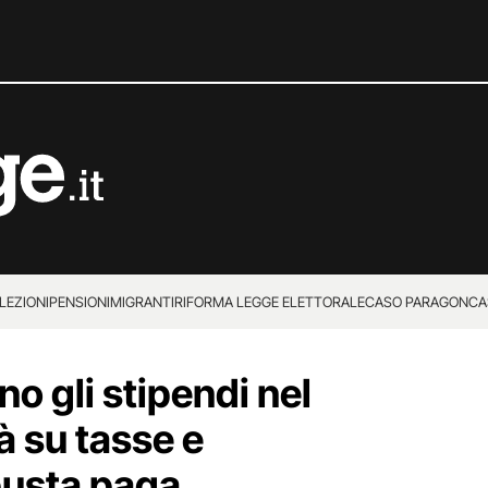
LEZIONI
PENSIONI
MIGRANTI
RIFORMA LEGGE ELETTORALE
CASO PARAGON
CA
 gli stipendi nel
à su tasse e
 busta paga