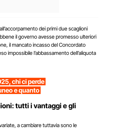
ll’accorpamento dei primi due scaglioni
Sebbene il governo avesse promesso ulteriori
ione, il mancato incasso del Concordato
eso impossibile l’abbassamento dell’aliquota
025, chi ci perde
cuneo e quanto
oni: tutti i vantaggi e gli
ariate, a cambiare tuttavia sono le