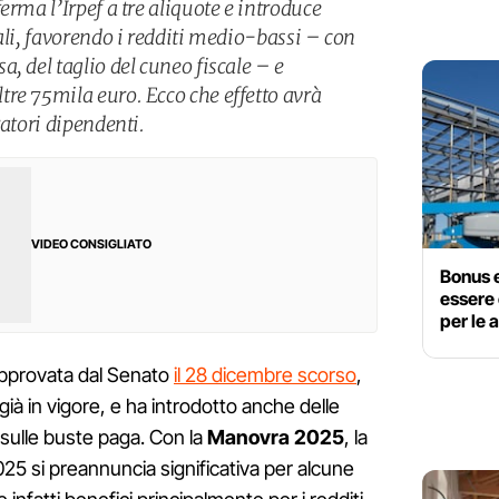
erma l’Irpef a tre aliquote e introduce
ali, favorendo i redditi medio-bassi – con
, del taglio del cuneo fiscale – e
re 75mila euro. Ecco che effetto avrà
ratori dipendenti.
VIDEO CONSIGLIATO
Bonus e
essere 
per le 
pprovata dal Senato
il 28 dicembre scorso
,
à in vigore, e ha introdotto anche delle
 sulle buste paga. Con la
Manovra 2025
, la
025 si preannuncia significativa per alcune