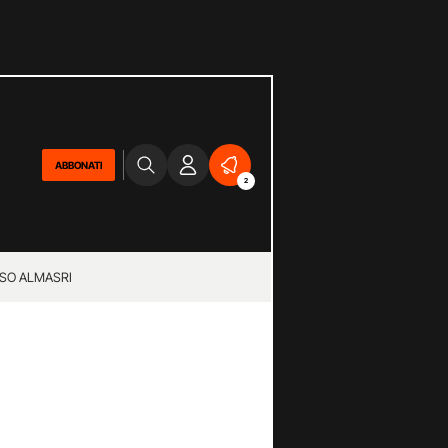
ABBONATI
2
SO ALMASRI