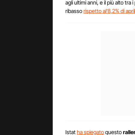
agli ultimi anni, e il più alto t
ribasso
rispetto al'8,2% di apri
Istat
ha spiegato
questo
rall