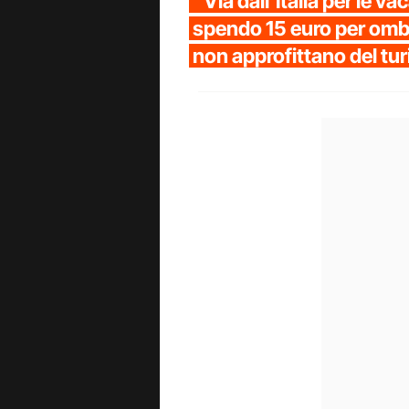
“Via dall’Italia per le va
spendo 15 euro per ombr
non approfittano del tur