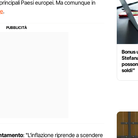
ra i principali Paesi europei. Ma comunque in
le
.
Bonus u
Stefana
possono
soldi”
entamento
: "L'inflazione riprende a scendere