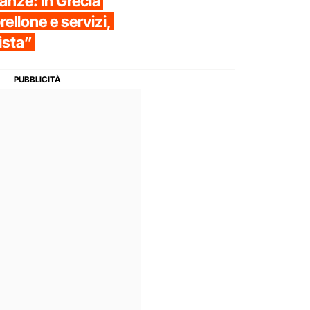
canze: in Grecia
ellone e servizi,
ista”