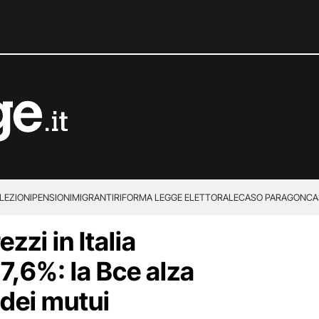
LEZIONI
PENSIONI
MIGRANTI
RIFORMA LEGGE ELETTORALE
CASO PARAGON
CA
ezzi in Italia
+7,6%: la Bce alza
 dei mutui