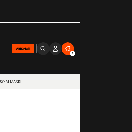
ABBONATI
2
SO ALMASRI