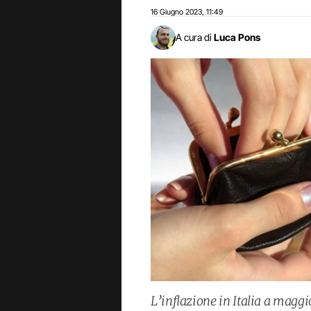
16 Giugno 2023
11:49
,
A cura di
Luca Pons
L’inflazione in Italia a maggi