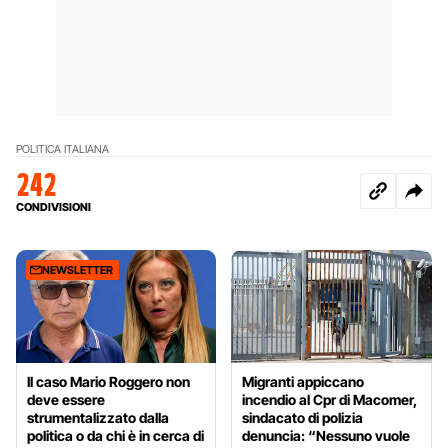
POLITICA ITALIANA
242
CONDIVISIONI
NEWSLETTER
Il caso Mario Roggero non
Migranti appiccano
deve essere
incendio al Cpr di Macomer,
strumentalizzato dalla
sindacato di polizia
politica o da chi è in cerca di
denuncia: “Nessuno vuole