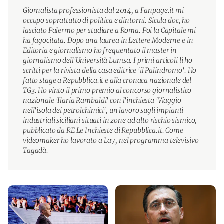
Giornalista professionista dal 2014, a Fanpage.it mi
occupo soprattutto di politica e dintorni. Sicula doc, ho
lasciato Palermo per studiare a Roma. Poi la Capitale mi
ha fagocitata. Dopo una laurea in Lettere Moderne e in
Editoria e giornalismo ho frequentato il master in
giornalismo dell'Università Lumsa. I primi articoli li ho
scritti per la rivista della casa editrice 'il Palindromo'. Ho
fatto stage a Repubblica.it e alla cronaca nazionale del
TG3. Ho vinto il primo premio al concorso giornalistico
nazionale 'Ilaria Rambaldi' con l'inchiesta 'Viaggio
nell'isola dei petrolchimici', un lavoro sugli impianti
industriali siciliani situati in zone ad alto rischio sismico,
pubblicato da RE Le Inchieste di Repubblica.it. Come
videomaker ho lavorato a La7, nel programma televisivo
Tagadà.