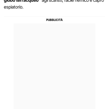
globo terracqueo”
agli scafisti, facile nemico e capro
espiatorio.