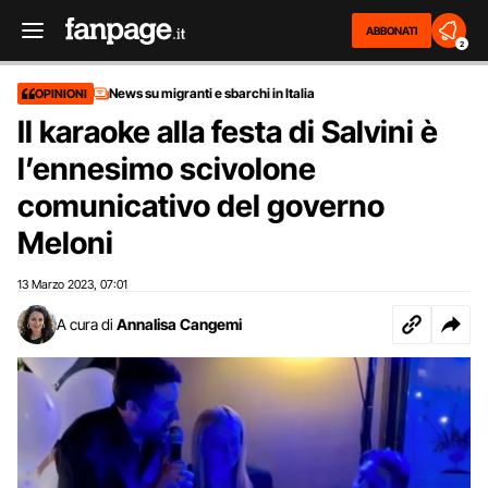
ABBONATI
2
News su migranti e sbarchi in Italia
OPINIONI
Il karaoke alla festa di Salvini è
l’ennesimo scivolone
comunicativo del governo
Meloni
13 Marzo 2023
07:01
,
A cura di
Annalisa Cangemi