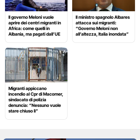
Il governo Meloni vuole
Il ministro spagnolo Albares
aprire dei centri migranti in
attacca sui migranti:
Africa: come quelli in
“Governo Meloni non
Albania, ma pagati dall’UE
all’altezza, Italia inondata”
Migranti appiccano
incendio al Cpr di Macomer,
sindacato di polizia
denuncia: “Nessuno vuole
stare chiuso lì”