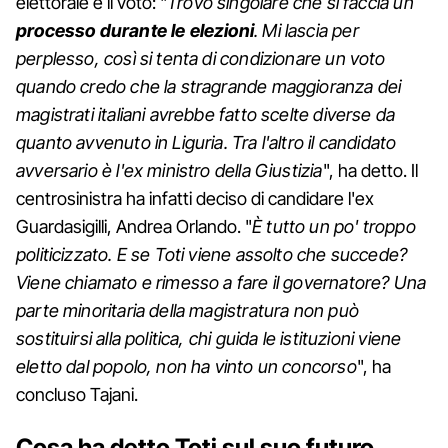
elettorale e il voto: "
Trovo singolare che si faccia un
processo durante le elezioni
. Mi lascia per
perplesso, così si tenta di condizionare un voto
quando credo che la stragrande maggioranza dei
magistrati italiani avrebbe fatto scelte diverse da
quanto avvenuto in Liguria. Tra l'altro il candidato
avversario è l'ex ministro della Giustizia
", ha detto. Il
centrosinistra ha infatti deciso di candidare l'ex
Guardasigilli, Andrea Orlando. "
È tutto un po' troppo
politicizzato. E se Toti viene assolto che succede?
Viene chiamato e rimesso a fare il governatore? Una
parte minoritaria della magistratura non può
sostituirsi alla politica, chi guida le istituzioni viene
eletto dal popolo, non ha vinto un concorso
", ha
concluso Tajani.
Cosa ha detto Toti sul suo futuro