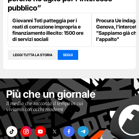
pubblico”
Giovanni Toti patteggia per i
Procura Ue indaga s
reati di corruzione impropria e
Genova, l'intercett
finanziamento illecito: 1500 ore
"Sappiamo già chi
di servizi sociali
l'appalto"
LEGGI TUTTA LA STORIA
SEGUI
Più che un giornale
Il media che racconta il tempo in cui
viviamo con occhi moderni