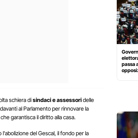
Govern
elettor
passa a
opposiz
lta schiera di
sindaci e assessori
delle
irà davanti al Parlamento per rinnovare la
he garantisca il diritto alla casa.
l'abolizione del Gescal, il fondo per la