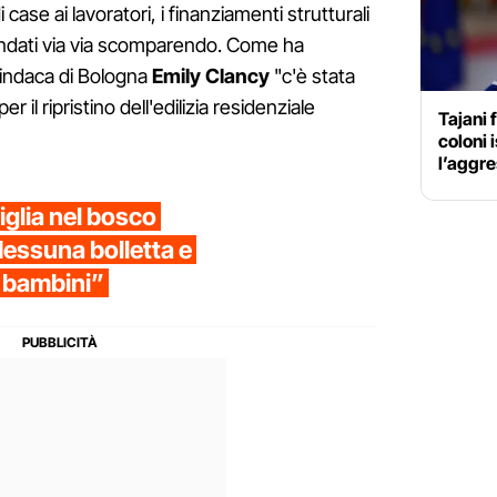
ase ai lavoratori, i finanziamenti strutturali
 andati via via scomparendo. Come ha
sindaca di Bologna
Emily Clancy
"c'è stata
 il ripristino dell'edilizia residenziale
Tajani 
coloni 
l’aggre
iglia nel bosco
Nessuna bolletta e
i bambini”