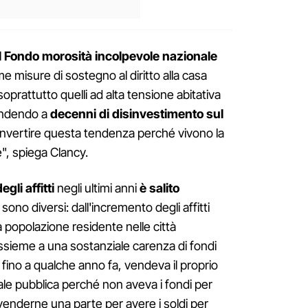
l
Fondo morosità incolpevole nazionale
ime misure di sostegno al diritto alla casa
soprattutto quelli ad alta tensione abitativa
ondendo a
decenni di disinvestimento sul
 invertire questa tendenza perché vivono la
le", spiega Clancy.
gli affitti
negli ultimi anni
è salito
i sono diversi: dall'incremento degli affitti
la popolazione residente nelle città
 assieme a una sostanziale carenza di fondi
na fino a qualche anno fa, vendeva il proprio
iale pubblica perché non aveva i fondi per
venderne una parte per avere i soldi per