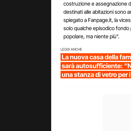
costruzione e assegnazione di c
destinati alle abitazioni sono
spiegato a Fanpage.it, la vice
solo qualche episodico fondo per
popolare, ma niente più".
LEGGI ANCHE
La nuova casa della fam
sarà autosufficiente: “
una stanza di vetro per 