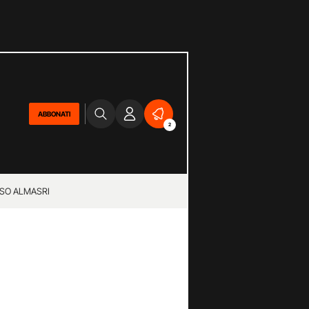
ABBONATI
2
SO ALMASRI