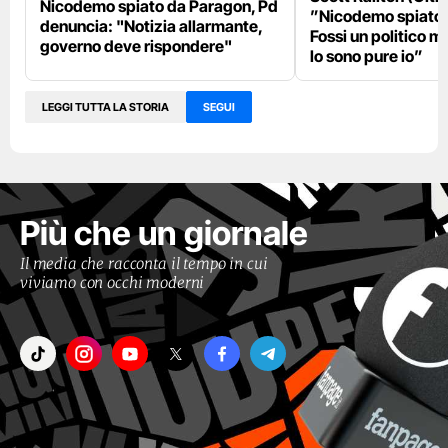
Nicodemo spiato da Paragon, Pd
”Nicodemo spiato
denuncia: "Notizia allarmante,
Fossi un politico m
governo deve rispondere"
lo sono pure io”
LEGGI TUTTA LA STORIA
SEGUI
Più che un giornale
Il media che racconta il tempo in cui
viviamo con occhi moderni