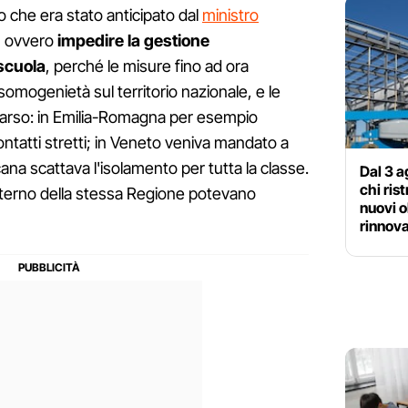
o che era stato anticipato dal
ministro
, ovvero
impedire la gestione
scuola
, perché le misure fino ad ora
mogenietà sul territorio nazionale, e le
parso: in Emilia-Romagna per esempio
ontatti stretti; in Veneto veniva mandato a
cana scattava l'isolamento per tutta la classe.
Dal 3 a
chi ris
interno della stessa Regione potevano
nuovi o
rinnova