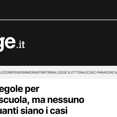
LEZIONI
PENSIONI
MIGRANTI
RIFORMA LEGGE ELETTORALE
CASO PARAGON
CA
egole per
 scuola, ma nessuno
anti siano i casi