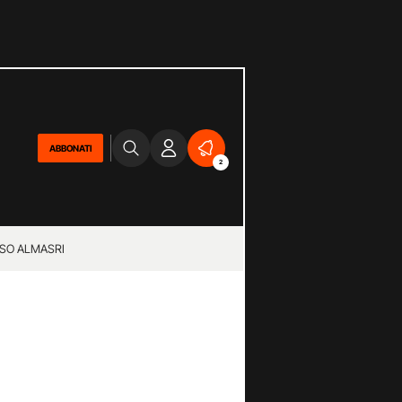
ABBONATI
2
SO ALMASRI