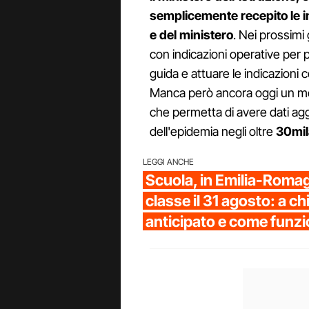
semplicemente recepito le ind
e del ministero
. Nei prossimi
con indicazioni operative per p
guida e attuare le indicazioni c
Manca però ancora oggi un moni
che permetta di avere dati agg
dell'epidemia negli oltre
30mila
LEGGI ANCHE
Scuola, in Emilia-Romag
classe il 31 agosto: a chi 
anticipato e come funz