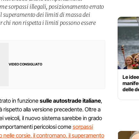
come sorpassi illegali, posizionamento errato
 il superamento dei limiti di massa dei
r chi non rispetta i limiti possono essere
VIDEO CONSIGLIATO
Le idee
manifes
delle d
trato in funzione
sulle autostrade italiane
,
 rispetto alla versione precedente. Oltre a
ei veicoli, il nuovo sistema sarebbe in grado
di comportamenti pericolosi come
sorpassi
ato nelle corsie, il contromano, il superamento