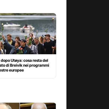
 dopo Utøya: cosa resta del
to di Breivik nei programmi
estre europee