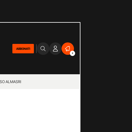
ABBONATI
2
SO ALMASRI