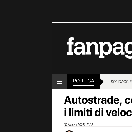
POLITICA
SONDAGGI
E
Autostrade, co
i limiti di vel
10 Marzo 2025
21:13
,