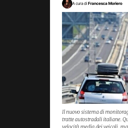
A cura di
Francesca Moriero
Il nuovo sistema di monitora
tratte autostradali italiane. 
velocità media dei veicoli, 