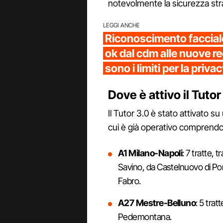
notevolmente la sicurezza str
LEGGI ANCHE
Riconoscimento facciale 
ok dal cdm alle nuove reg
sono i limiti per la priva
Dove è attivo il Tutor
Il Tutor 3.0 è stato attivato s
cui è già operativo comprendono
A1 Milano-Napoli
: 7 tratte,
Savino, da Castelnuovo di Por
Fabro.
A27 Mestre-Belluno
: 5 trat
Pedemontana.