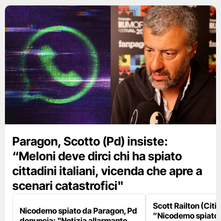
Paragon, Scotto (Pd) insiste:
“Meloni deve dirci chi ha spiato
cittadini italiani, vicenda che apre a
scenari catastrofici"
Scott Railton (Citi
Nicodemo spiato da Paragon, Pd
”Nicodemo spiato
denuncia: "Notizia allarmante,