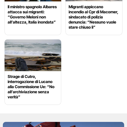
Il ministro spagnolo Albares
Migranti appiccano
attacca sui migranti:
incendio al Cpr di Macomer,
“Governo Meloni non
sindacato di polizia
all’altezza, Italia inondata”
denuncia: “Nessuno vuole
stare chiuso lì”
Strage di Cutro,
interrogazione di Lucano
alla Commissione Ue: “No
all’archiviazione senza
verità”