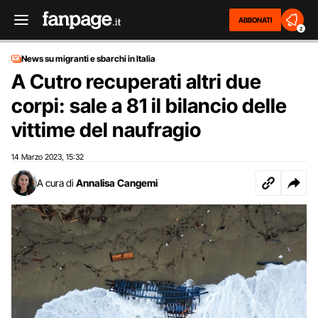
ABBONATI
2
News su migranti e sbarchi in Italia
A Cutro recuperati altri due
corpi: sale a 81 il bilancio delle
vittime del naufragio
14 Marzo 2023
15:32
,
A cura di
Annalisa Cangemi