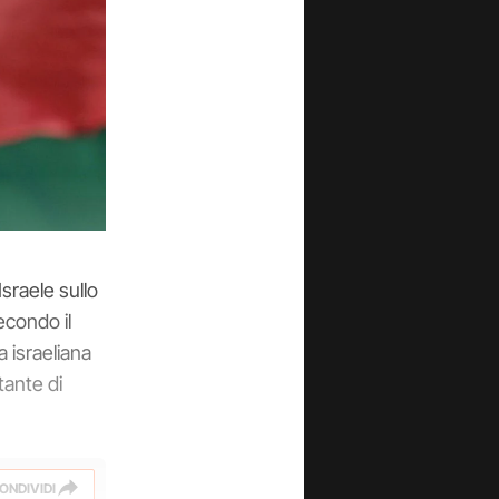
sraele sullo
econdo il
a israeliana
tante di
ONDIVIDI