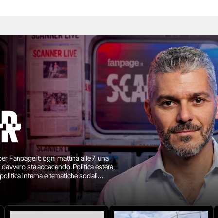
 per Fanpage.it: ogni mattina alle 7, una
 davvero sta accadendo. Politica estera,
 politica interna e tematiche sociali
arezza e approfondimento. Con la voce di
al campo - Palestina, Ucraina,
 America Latina e molto altro - SCANNER
 offrirti ogni giorno un’informazione