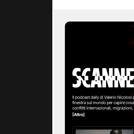
Il podcast daily di Valerio Nicolosi
finestra sul mondo per capire cosa
conflitti internazionali, migrazioni,
raccontate dal giornalista con chi
[Altro]
esperti e reportage direttamente d
Mediterraneo, Africa, Stati Uniti,
porta le storie dove accadono, per