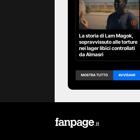
completa, immediata e dal vivo.
La storia di Lam Magok,
sopravvissuto alle torture
nei lager libici controllati
da Almasri
MOSTRA TUTTO
AVVISAMI