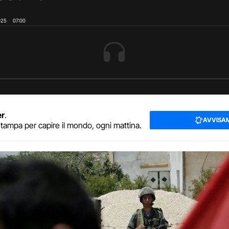
025
07:00
er
.
AVVISA
tampa per capire il mondo, ogni mattina.