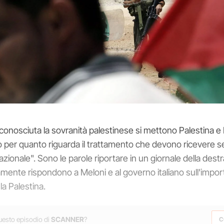
iconosciuta la sovranità palestinese si mettono Palestina e I
 per quanto riguarda il trattamento che devono ricevere s
nazionale". Sono le parole riportare in un giornale della destr
amente rispondono a Meloni e al governo italiano sull'impor
la Palestina.
questo episodio di
SCANNER
?
C