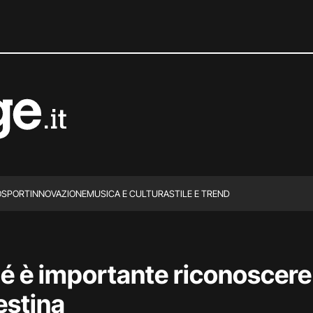
O
SPORT
INNOVAZIONE
MUSICA E CULTURA
STILE E TREND
é è importante riconoscere
estina