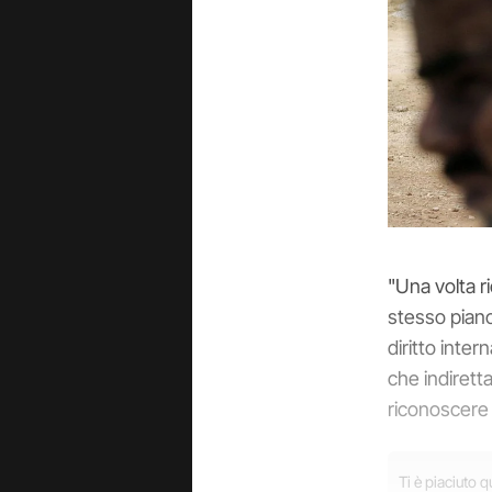
"Una volta r
stesso piano
diritto inter
che indirett
riconoscere 
Ti è piaciuto 