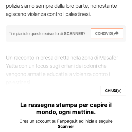
polizia siamo sempre dalla loro parte, nonostante
agiscano violenza contro i palestinesi.
Ti è piaciuto questo episodio di
SCANNER
?
CONDIVIDI
Un racconto in presa diretta nella zona di Masafer
Yatta con un focus sugli orfani dei coloni che
vengono armati e educati alla violenza contro i
palestinesi.
L'intervista con Basel Adra, regista vincitore del
CHIUDI
premio Oscar con "No other land" che racconta di
La rassegna stampa per capire il
come ogni giorno sia peggio anche a causa della
mondo, ogni mattina.
normalizzazione e il sostegno della comunità
Crea un account su Fanpage.it ed inizia a seguire
internazionale con Israele.
Scanner