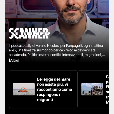
Il podcast daily di Valerio Nicolosi per Fanpage.it: ogni mattina
alle 7, una finestra sul mondo per capire cosa davvero sta
accadendo. Politica estera, conflitti internazionali, migrazioni,
politica interna e tematiche sociali raccontate dal giornalista
[Altro]
con chiarezza e approfondimento. Con la voce di esperti e
reportage direttamente dal campo - Palestina, Ucraina,
Mediterraneo, Africa, Stati Uniti, America Latina e molto altro -
Cris
SCANNER porta le storie dove accadono, per offrirti ogni
Le legge del mare
pol
giorno un’informazione completa, immediata e dal vivo.
non esiste più: vi
l’Ita
raccontiamo come
succ
respingono i
tra 
migranti
Mar