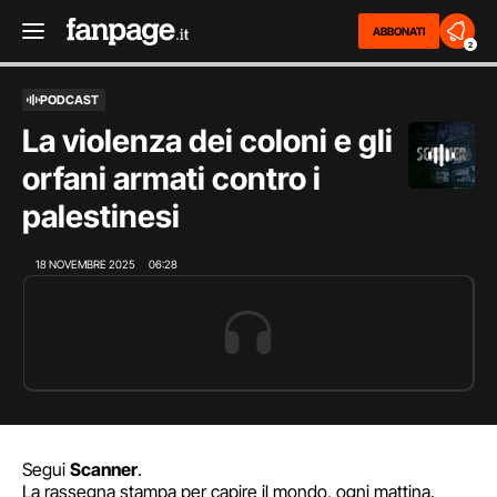
ABBONATI
2
PODCAST
La violenza dei coloni e gli
orfani armati contro i
palestinesi
18 NOVEMBRE 2025
06:28
Segui
Scanner
.
La rassegna stampa per capire il mondo, ogni mattina.