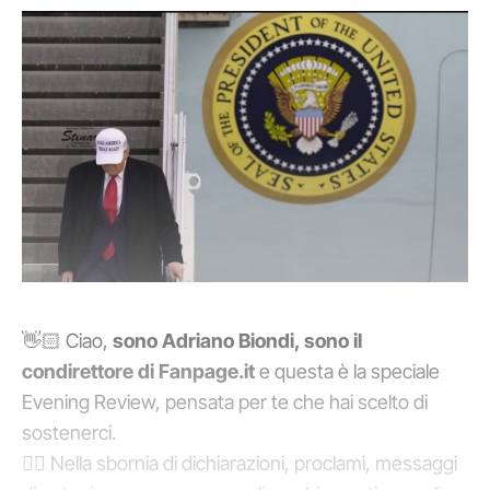
👋🏻 Ciao,
sono Adriano Biondi, sono il
condirettore di Fanpage.it
e questa è la speciale
Evening Review, pensata per te che hai scelto di
sostenerci.
👉🏼 Nella sbornia di dichiarazioni, proclami, messaggi