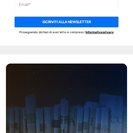
mancare) e sulla necessità di fare i conti col nuovo
Email*
equilibrio mondiale, retto in parte da autocrazie, in
parte da democrazie bonapartiste, come sta
ISCRIVITI ALLA NEWSLETTER
diventando quella statunitense.
Proseguendo dichiari di aver letto e compreso l'
informativa privacy
Ti è piaciuto questo episodio di
EVENING
CONDIVIDI
REVIEW
?
Mentre qualcuno resiste ancora (ripetendo, ad
esempio, che con Trump la Russia non avrebbe mai
invaso l’Ucraina), in molti stanno facendo i conti con
la distanza che esiste sempre tra propaganda e
realtà. E, soprattutto, con la tremenda complessità
delle crisi geopolitiche, alcune delle quali hanno radici
profonde, che vanno analizzate tenendo conto non
solo del contesto attuale, ma anche della storia