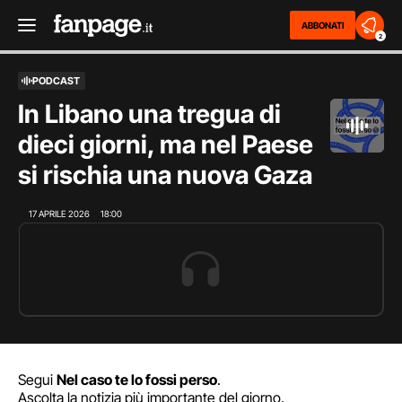
ABBONATI
2
PODCAST
In Libano una tregua di
dieci giorni, ma nel Paese
si rischia una nuova Gaza
17 APRILE 2026
18:00
Segui
Nel caso te lo fossi perso
.
Ascolta la notizia più importante del giorno.