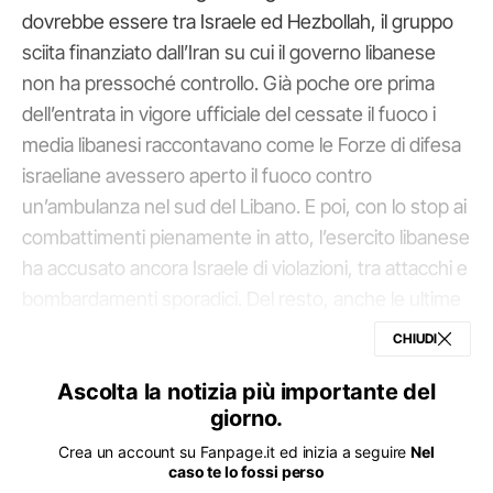
dovrebbe essere tra Israele ed Hezbollah, il gruppo
sciita finanziato dall’Iran su cui il governo libanese
non ha pressoché controllo. Già poche ore prima
dell’entrata in vigore ufficiale del cessate il fuoco i
media libanesi raccontavano come le Forze di difesa
israeliane avessero aperto il fuoco contro
un’ambulanza nel sud del Libano. E poi, con lo stop ai
combattimenti pienamente in atto, l’esercito libanese
ha accusato ancora Israele di violazioni, tra attacchi e
bombardamenti sporadici. Del resto, anche le ultime
dichiarazioni del ministro della Difesa israeliano, Israel
CHIUDI
Katz, non rispecchiano esattamente le posizioni di
Ascolta la notizia più importante del
chi sta cercando la pace. Ha detto che le IDF non si
giorno.
ritireranno dal sud del Libano, che continueranno a
mantenere le posizioni che hanno conquistato,
Crea un account su Fanpage.it ed inizia a seguire
Nel
caso te lo fossi perso
perché l’obiettivo rimane sempre quello di disarmare