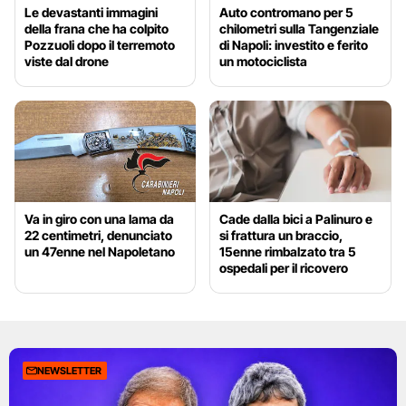
Le devastanti immagini
Auto contromano per 5
della frana che ha colpito
chilometri sulla Tangenziale
Pozzuoli dopo il terremoto
di Napoli: investito e ferito
viste dal drone
un motociclista
Va in giro con una lama da
Cade dalla bici a Palinuro e
22 centimetri, denunciato
si frattura un braccio,
un 47enne nel Napoletano
15enne rimbalzato tra 5
ospedali per il ricovero
NEWSLETTER