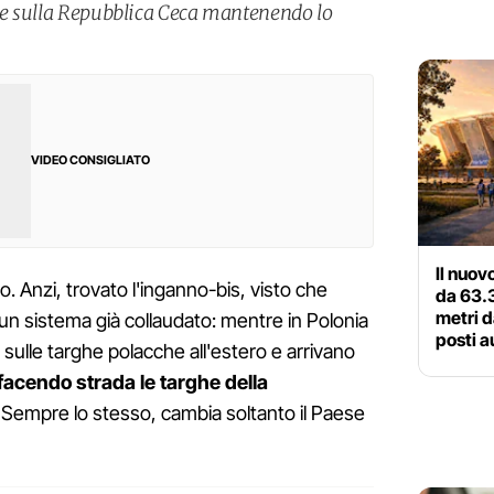
ate sulla Repubblica Ceca mantenendo lo
VIDEO CONSIGLIATO
Il nuov
no. Anzi, trovato l'inganno-bis, visto che
da 63.3
metri 
i un sistema già collaudato: mentre in Polonia
posti a
i sulle targhe polacche all'estero e arrivano
 facendo strada le targhe della
? Sempre lo stesso, cambia soltanto il Paese