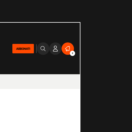
ABBONATI
2