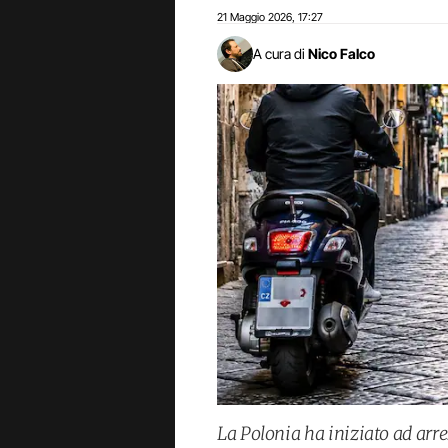
21 Maggio 2026
17:27
,
A cura di
Nico Falco
La Polonia ha iniziato ad arres