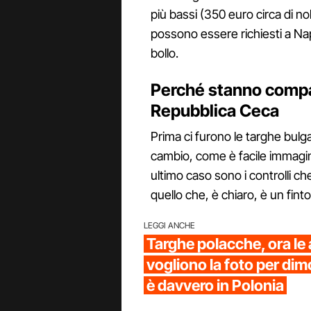
più bassi (350 euro circa di n
possono essere richiesti a Nap
bollo.
Perché stanno compa
Repubblica Ceca
Prima ci furono le targhe bulga
cambio, come è facile immagin
ultimo caso sono i controlli ch
quello che, è chiaro, è un fint
LEGGI ANCHE
Targhe polacche, ora le
vogliono la foto per dim
è davvero in Polonia