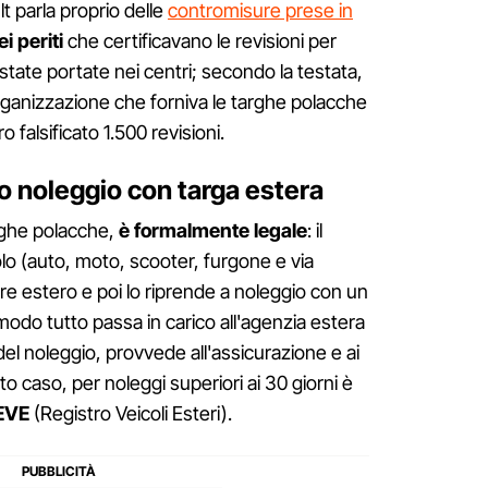
 parla proprio delle
contromisure prese in
i periti
che certificavano le revisioni per
tate portate nei centri; secondo la testata,
organizzazione che forniva le targhe polacche
o falsificato 1.500 revisioni.
o noleggio con targa estera
rghe polacche,
è formalmente legale
: il
olo (auto, moto, scooter, furgone e via
e estero e poi lo riprende a noleggio con un
modo tutto passa in carico all'agenzia estera
el noleggio, provvede all'assicurazione e ai
o caso, per noleggi superiori ai 30 giorni è
REVE
(Registro Veicoli Esteri).