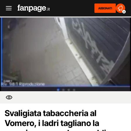
ABBONATI
2
Svaligiata tabaccheria al
Vomero, i ladri tagliano la