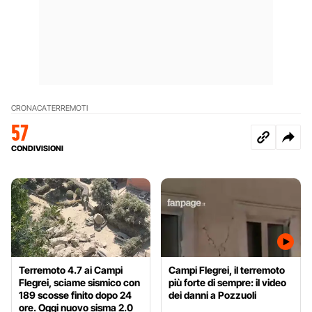
CRONACA
TERREMOTI
57
CONDIVISIONI
Terremoto 4.7 ai Campi
Campi Flegrei, il terremoto
Flegrei, sciame sismico con
più forte di sempre: il video
189 scosse finito dopo 24
dei danni a Pozzuoli
ore. Oggi nuovo sisma 2.0