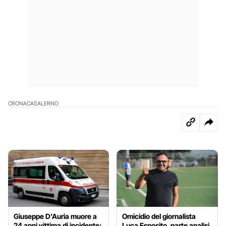
CRONACA
SALERNO
Giuseppe D’Auria muore a
Omicidio del giornalista
24 anni vittima di incidente:
Luca Esposito, parte analisi