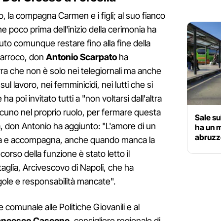
so, la compagna Carmen e i figli; al suo fianco
 che poco prima dell'inizio della cerimonia ha
to comunque restare fino alla fine della
 parroco, don
Antonio Scarpato
ha
ra che non è solo nei telegiornali ma anche
 sul lavoro, nei femminicidi, nei lutti che si
a poi invitato tutti a "non voltarsi dall'altra
scuno nel proprio ruolo, per fermare questa
Sale su
glia, don Antonio ha aggiunto: "L'amore di un
ha un 
abruzz
sta e accompagna, anche quando manca la
corso della funzione è stato letto il
glia, Arcivescovo di Napoli, che ha
gole e responsabilità mancate".
e comunale alle Politiche Giovanili e al
ancesco Cascone
, consigliere regionale di