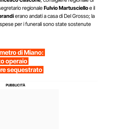
l segretario regionale
Fulvio Martusciello
e il
brandi
erano andati a casa di Del Grosso; la
 spese per i funerali sono state sostenute
a metro di Miano:
ito operaio
ere sequestrato