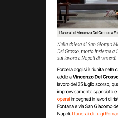
I funerali di Vincenzo Del Grosso a Fo
Nella chiesa di San Giorgio Ma
Del Grosso, morto insieme a C
sul lavoro a Napoli di venerdì 
Forcella oggi si è riunita nella
addio a
Vincenzo Del Gross
lavoro del 25 luglio scorso, qu
improvvisamente sganciato e
operai
impegnati in lavori di ri
Fontana e via San Giacomo dei C
Napoli.
I funerali di Luigi Rom