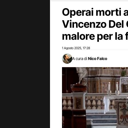
Operai morti a 
Vincenzo Del 
malore per la f
1 Agosto 2025
17:28
,
A cura di
Nico Falco