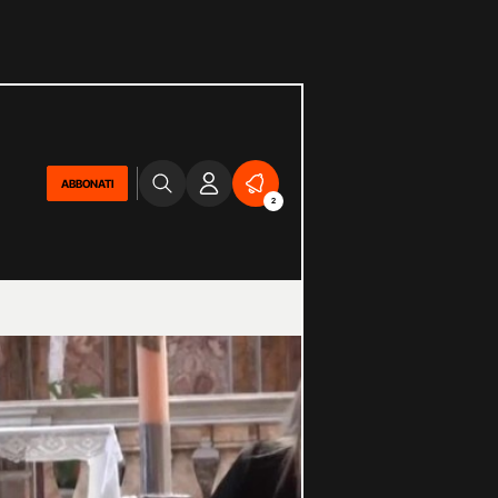
ABBONATI
2