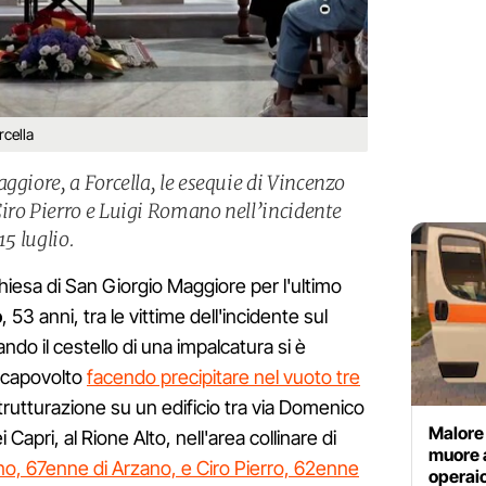
rcella
ggiore, a Forcella, le esequie di Vincenzo
iro Pierro e Luigi Romano nell’incidente
15 luglio.
 chiesa di San Giorgio Maggiore per l'ultimo
o
, 53 anni, tra le vittime dell'incidente sul
ando il cestello di una impalcatura si è
 capovolto
facendo precipitare nel vuoto tre
strutturazione su un edificio tra via Domenico
Malore
apri, al Rione Alto, nell'area collinare di
muore 
ano, 67enne di Arzano, e Ciro Pierro, 62enne
operaio