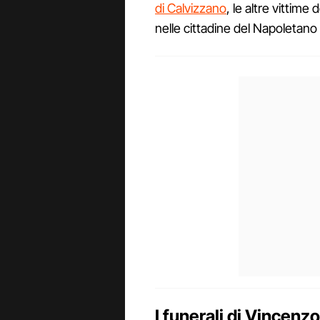
di Calvizzano
, le altre vittime 
nelle cittadine del Napoletano
I funerali di Vincenz