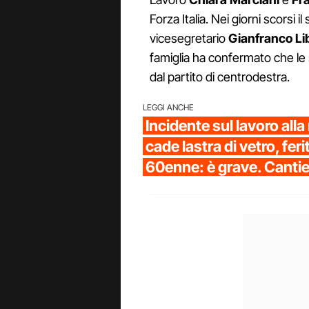
Forza Italia. Nei giorni scorsi i
vicesegretario
Gianfranco Li
famiglia ha confermato che le
dal partito di centrodestra.
LEGGI ANCHE
Incidente sul lavoro all
cade lastra di vetro, fer
60enne: è grave. Canti