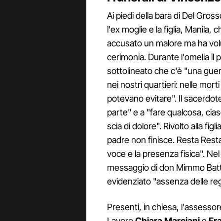
Ai piedi della bara di Del Gros
l'ex moglie e la figlia, Manila,
accusato un malore ma ha volu
cerimonia. Durante l'omelia il
sottolineato che c'è "una guer
nei nostri quartieri: nelle morti
potevano evitare". Il sacerdote h
parte" e a "fare qualcosa, cia
scia di dolore". Rivolto alla fi
padre non finisce. Resta Re
voce e la presenza fisica". Nel 
messaggio di don Mimmo Batta
evidenziato "assenza delle re
Presenti, in chiesa, l'assessor
Lavoro
Chiara Marciani
e
Fr