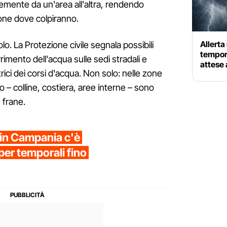
mente da un'area all'altra, rendendo
ione dove colpiranno.
Allert
uolo. La Protezione civile segnala possibili
tempora
imento dell'acqua sulle sedi stradali e
attese
trici dei corsi d'acqua. Non solo: nelle zone
no – colline, costiera, aree interne – sono
 frane.
in Campania c'è
 per temporali fino