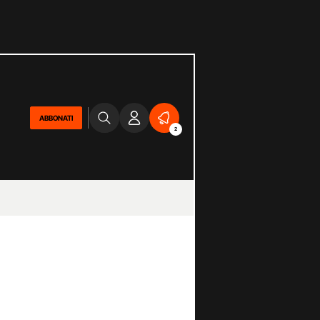
ABBONATI
2