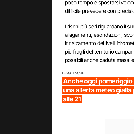
poco tempo e spostarsi veloce
difficile prevedere con precis
I rischi più seri riguardano il s
allagamenti, esondazioni, scorr
innalzamento dei livelli idrome
più fragili del territorio campa
possibili anche caduta massi e
LEGGI ANCHE
Anche oggi pomeriggio 
una allerta meteo gialla
alle 21