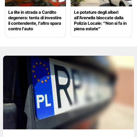
La lite in strada a Cardito
Le potature degli alberi
degenera: tenta di investire
all’Arenella bloccate dalla
il contendente, l’altro spara
Polizia Locale: “Non si fa in
contro l’auto
piena estate”