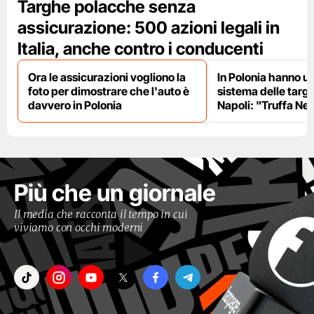
Targhe polacche senza
assicurazione: 500 azioni legali in
Italia, anche contro i conducenti
Ora le assicurazioni vogliono la
In Polonia hanno un
foto per dimostrare che l'auto è
sistema delle targ
davvero in Polonia
Napoli: "Truffa Ne
Più che un giornale
Il media che racconta il tempo in cui
viviamo con occhi moderni