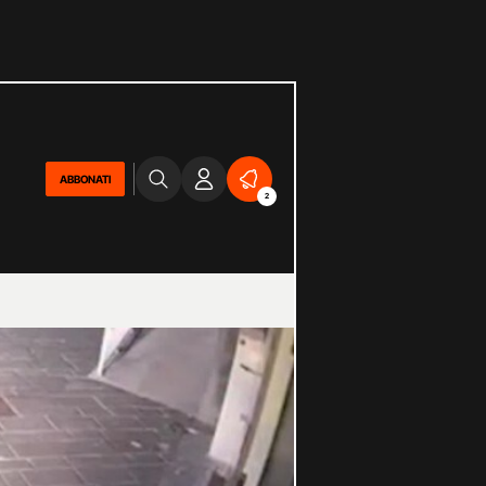
ABBONATI
2