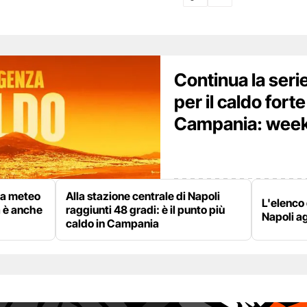
Continua la serie 
per il caldo forte
Campania: week
rta meteo
Alla stazione centrale di Napoli
L'elenco 
a è anche
raggiunti 48 gradi: è il punto più
Napoli a
caldo in Campania