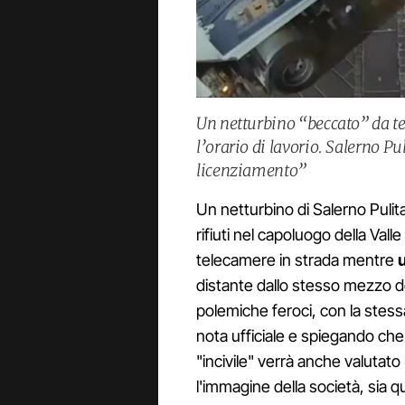
Un netturbino “beccato” da t
l’orario di lavorio. Salerno P
licenziamento”
Un netturbino di Salerno Pulita
rifiuti nel capoluogo della Vall
telecamere in strada mentre
u
distante dallo stesso mezzo d
polemiche feroci, con la stes
nota ufficiale e spiegando che 
"incivile" verrà anche valutato
l'immagine della società, sia 