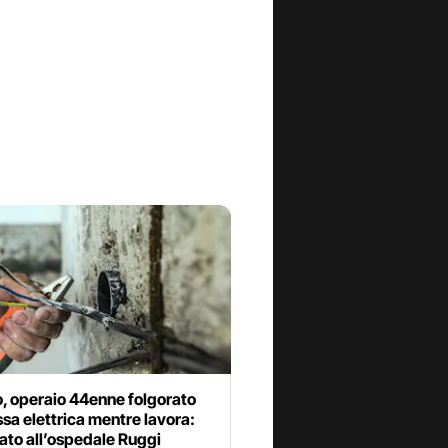
, operaio 44enne folgorato
sa elettrica mentre lavora:
ato all’ospedale Ruggi