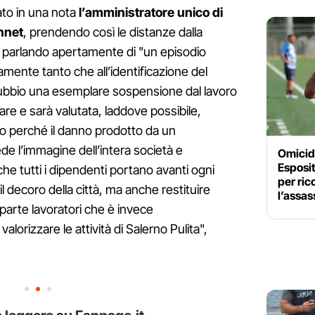
gato in una nota
l’amministratore unico di
nnet
, prendendo così le distanze dalla
 parlando apertamente di "un episodio
ente tanto che all’identificazione del
ubbio una esemplare sospensione dal lavoro
re e sarà valutata, laddove possibile,
to perché il danno prodotto da un
de l’immagine dell’intera società e
Omicidi
Esposit
che tutti i dipendenti portano avanti ogni
per ric
il decoro della città, ma anche restituire
l’assas
 parte lavoratori che è invece
orizzare le attività di Salerno Pulita",