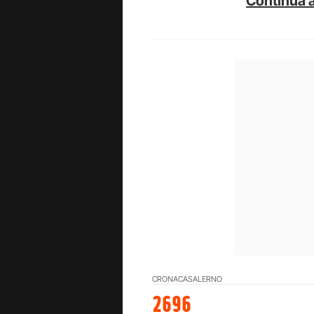
Continua a
CRONACA
SALERNO
2696