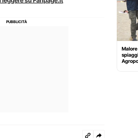
 leggere su Fanpage.it
Malore
spiagg
Agropo