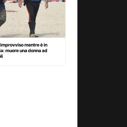
 improvviso mentre è in
ia: muore una donna ad
li