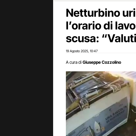
Netturbino uri
l’orario di lav
scusa: “Valut
19 Agosto 2025
10:47
,
A cura di
Giuseppe Cozzolino