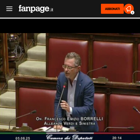
ABBONATI
2