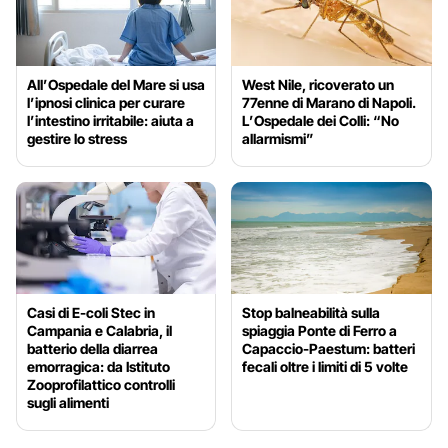
All’Ospedale del Mare si usa
West Nile, ricoverato un
l’ipnosi clinica per curare
77enne di Marano di Napoli.
l’intestino irritabile: aiuta a
L’Ospedale dei Colli: “No
gestire lo stress
allarmismi”
Casi di E-coli Stec in
Stop balneabilità sulla
Campania e Calabria, il
spiaggia Ponte di Ferro a
batterio della diarrea
Capaccio-Paestum: batteri
emorragica: da Istituto
fecali oltre i limiti di 5 volte
Zooprofilattico controlli
sugli alimenti