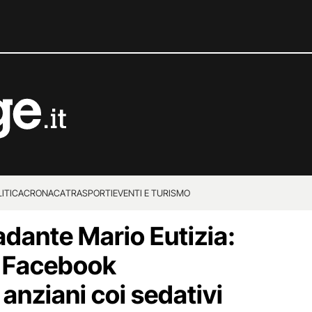
ITICA
CRONACA
TRASPORTI
EVENTI E TURISMO
badante Mario Eutizia:
su Facebook
 anziani coi sedativi