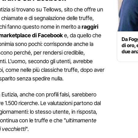
izia si trovano su Tellows, sito che offre un
le chiamate e di segnalazione delle truffe,
cchi fanno questo nome in merito a
raggiri
l marketplace di Facebook
e, da quello che
Da Fog
onimia sono pochi: corrisponde anche la
di oro,
due an
scono perché, per rendersi credibile,
nti. L'uomo, secondo gli utenti, avrebbe
oi, come nelle più classiche truffe, dopo aver
parito senza spedire nulla.
 Eutizia, anche con profili falsi, sarebbero
e 1.500 ricerche. Le valutazioni partono dal
iornamenti: lo stesso utente, in risposta,
ntinua con le truffe e che "
ultimamente
 vecchietti
".