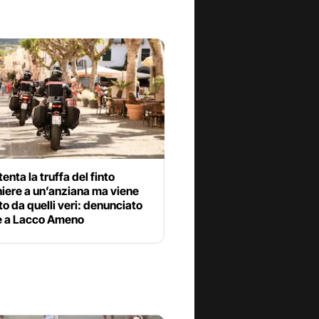
tenta la truffa del finto
iere a un’anziana ma viene
o da quelli veri: denunciato
 a Lacco Ameno