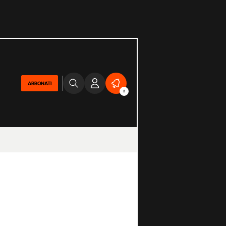
ABBONATI
2