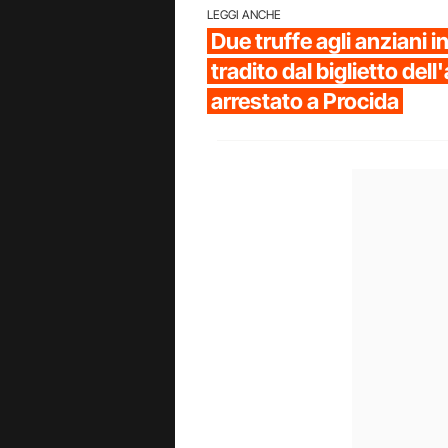
LEGGI ANCHE
Due truffe agli anziani i
tradito dal biglietto del
arrestato a Procida