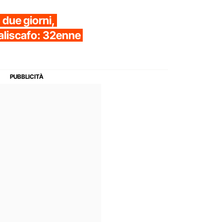
n due giorni,
l'aliscafo: 32enne