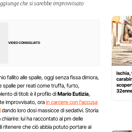
 aggiunge che si sarebbe improvvisato
VIDEO CONSIGLIATO
Ischia, 
 fallito alle spalle, oggi senza fissa dimora,
carabin
scopert
 spalle per reati come truffa, furto,
32enne
o di titoli: è il profilo di
Mario Eutizia
,
te improvvisato, ora
in carcere con l'accusa
i
dando loro dosi massicce di sedativi. Storia
hiarire: lui ha raccontato al pm delle
 ritenere che ciò abbia potuto portare ai