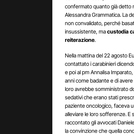
confermato quanto già detto n
Alessandra Grammatica. La dec
non convalidato, perché basato
insussistente, ma
custodia ca
reiterazione
.
Nella mattina del 22 agosto Eu
contattato i carabinieri dicendo
e poi al pm Annalisa Imparato, 
anni come badante e di avere a
loro avrebbe somministrato dos
sedativi che erano stati prescri
paziente oncologico, faceva 
alleviare le loro sofferenze.
raccontato gli avvocati Danie
la convinzione che quella con