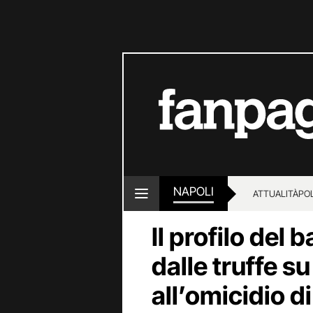
NAPOLI
ATTUALITÀ
POL
Il profilo del 
dalle truffe 
all’omicidio di