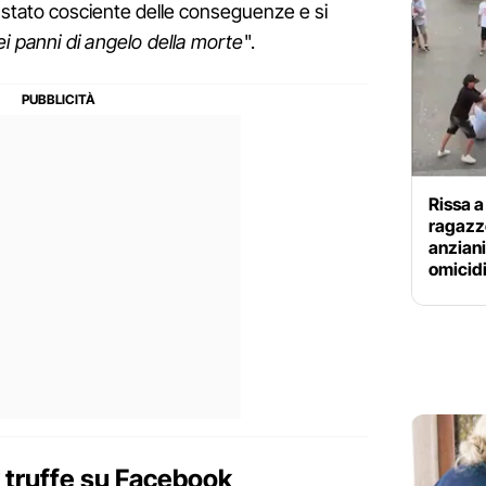
e stato cosciente delle conseguenze e si
ei panni di angelo della morte
".
Rissa 
ragazzo
anziani
omicid
e truffe su Facebook