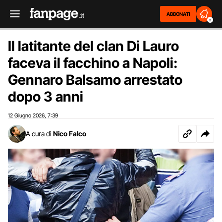
ABBONATI
2
Il latitante del clan Di Lauro
faceva il facchino a Napoli:
Gennaro Balsamo arrestato
dopo 3 anni
12 Giugno 2026
7:39
,
A cura di
Nico Falco