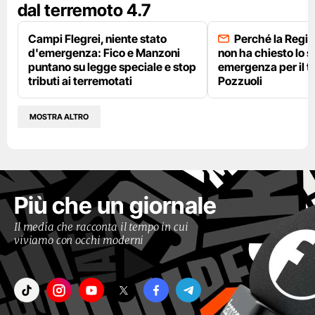
dal terremoto 4.7
Campi Flegrei, niente stato
Perché la Regi
d'emergenza: Fico e Manzoni
non ha chiesto lo s
puntano su legge speciale e stop
emergenza per il t
tributi ai terremotati
Pozzuoli
MOSTRA ALTRO
Più che un giornale
Il media che racconta il tempo in cui
viviamo con occhi moderni