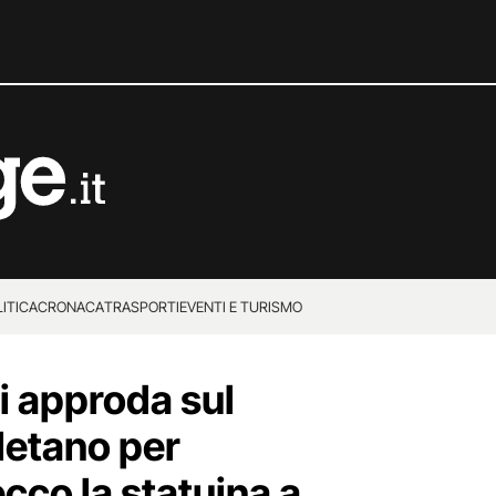
ITICA
CRONACA
TRASPORTI
EVENTI E TURISMO
i approda sul
letano per
ecco la statuina a