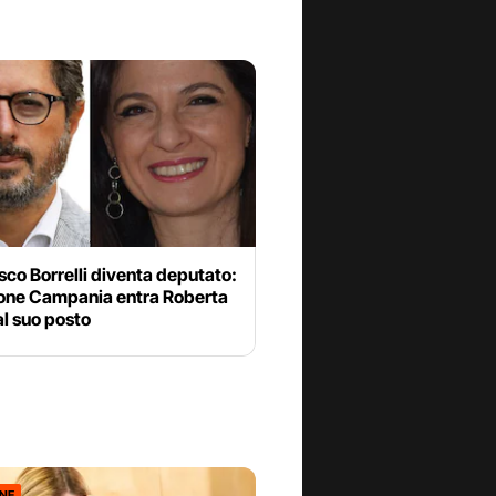
co Borrelli diventa deputato:
ione Campania entra Roberta
l suo posto
ONE