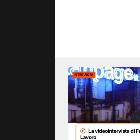
INTERVISTA
La videointervista di F
Lavoro