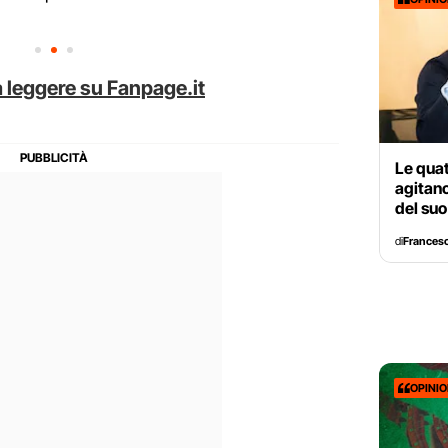
 leggere su Fanpage.it
Le qua
agitano
del su
di
Francesc
OPINI