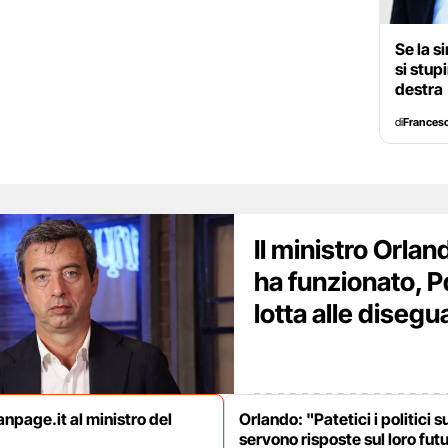
Se la s
si stup
destra
di
Francesc
Il ministro Orla
ha funzionato, Pd
lotta alle diseg
anpage.it al ministro del
Orlando: "Patetici i politici s
servono risposte sul loro fut