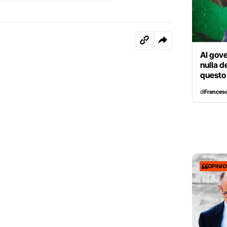
Al gove
nulla d
questo
di
Francesc
OPINI