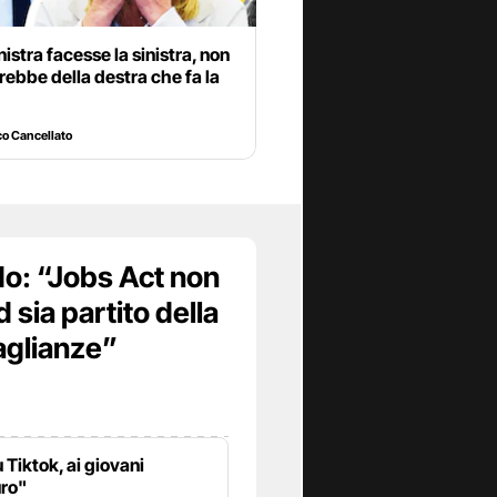
inistra facesse la sinistra, non
irebbe della destra che fa la
o Cancellato
ndo: “Jobs Act non
 sia partito della
uaglianze”
u Tiktok, ai giovani
uro"