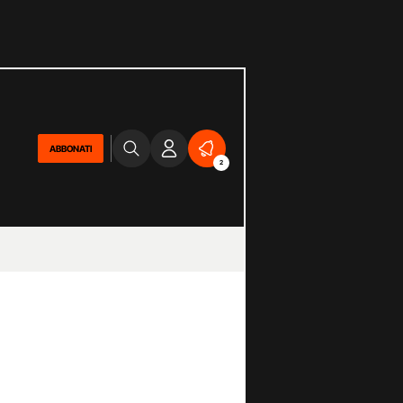
ABBONATI
2