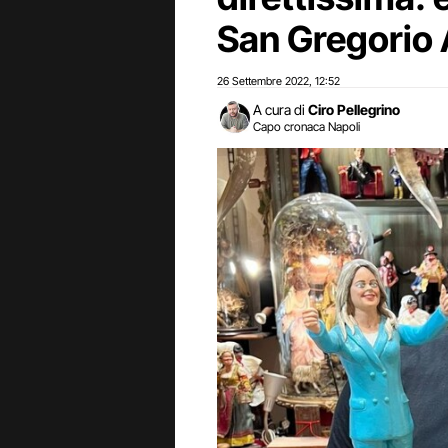
San Gregorio
26 Settembre 2022
12:52
,
A cura di
Ciro Pellegrino
Capo cronaca Napoli