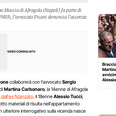
o Moccia di Afragola (Napoli) fa parte di
 PNRR; l’avvocato Pisani denuncia l’assenza
VIDEO CONSIGLIATO
Braccia
Martina
avvicin
Alessio
zone
collaborerà con l'avvocato
Sergio
 di
Martina Carbonaro
, la 14enne di Afragola
a dall'ex fidanzato,
il 18enne
Alessio Tucci
,
tto materiali di risulta nell'appartamento
ulteriore interrogativo sulla vicenda nasce