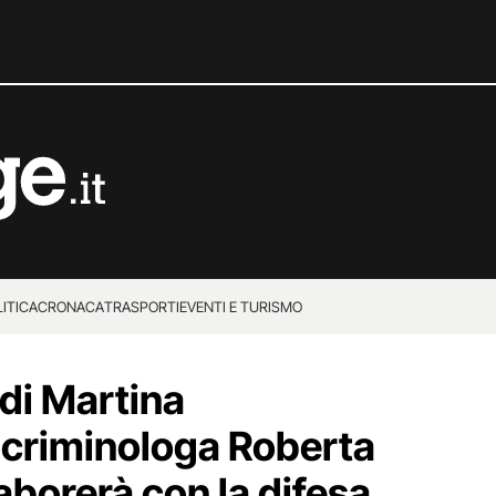
ITICA
CRONACA
TRASPORTI
EVENTI E TURISMO
di Martina
 criminologa Roberta
aborerà con la difesa