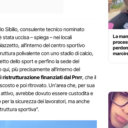
olo Sibilio, consulente tecnico nominato
La mam
 stata uccisa – spiega – nei locali
process
alazzetto, all'interno del centro sportivo
perdona
uttura polivalente con uno stadio di calcio,
marcire
to dello sport e perfino la sede del
 qui, più precisamente all'interno del
i ristrutturazione finanziati dal Pnrr
, che il
scosto e poi ritrovato. Un'area che, per sua
e attivo, avrebbe dovuto essere custodita e
o per la sicurezza dei lavoratori, ma anche
struttura sportiva".