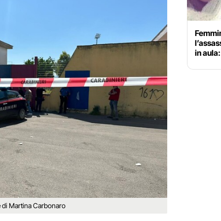
Femmin
l’assas
in aul
re di Martina Carbonaro