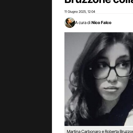
11 Giugno 2025
12:04
,
A cura di
Nico Falco
Martina Carbonaro e Roberta Bruzzo