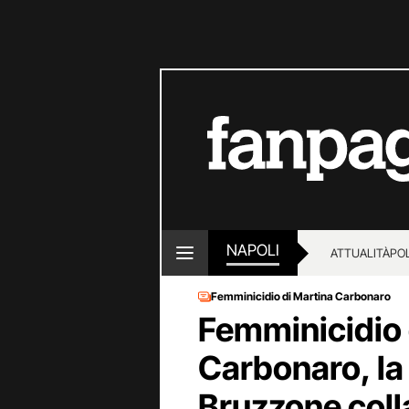
NAPOLI
ATTUALITÀ
POL
Femminicidio di Martina Carbonaro
Femminicidio 
Carbonaro, la
Bruzzone coll