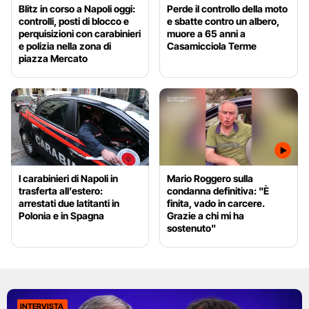
Blitz in corso a Napoli oggi:
Perde il controllo della moto
controlli, posti di blocco e
e sbatte contro un albero,
perquisizioni con carabinieri
muore a 65 anni a
e polizia nella zona di
Casamicciola Terme
piazza Mercato
I carabinieri di Napoli in
Mario Roggero sulla
trasferta all’estero:
condanna definitiva: "È
arrestati due latitanti in
finita, vado in carcere.
Polonia e in Spagna
Grazie a chi mi ha
sostenuto"
INTERVISTA