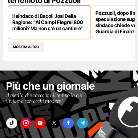
terremoto di Pozzuoli
Pozzuoli, dopo il s
Il sindaco di Bacoli Josi Della
speculazione sugli af
Ragione: "Ai Campi Flegrei 800
sindaco chiede ver
milioni? Ma non c'è un cantiere"
Guardia di Finanza
MOSTRA ALTRO
Più che un giornale
Il media che racconta il tempo in cui
viviamo con occhi moderni