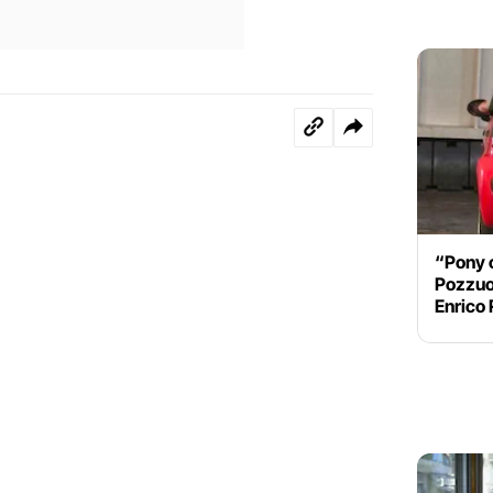
“Pony c
Pozzuol
Enrico 