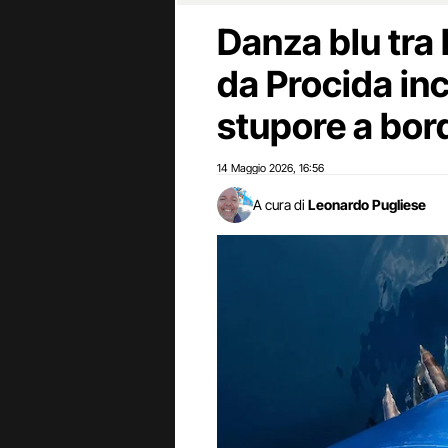
Danza blu tra 
da Procida incr
stupore a bor
14 Maggio 2026
16:56
,
A cura di
Leonardo Pugliese