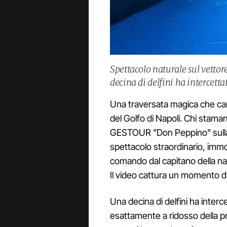
Spettacolo naturale sul vettor
decina di delfini ha intercettat
Una traversata magica che canc
del Golfo di Napoli. Chi staman
GESTOUR "Don Peppino" sulla 
spettacolo straordinario, immo
comando dal capitano della na
Il video cattura un momento di
Una decina di delfini ha interc
esattamente a ridosso della pr