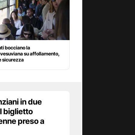
nti bocciano la
vesuviana su affollamento,
 e sicurezza
nziani in due
l biglietto
2enne preso a