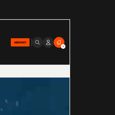
ABBONATI
2