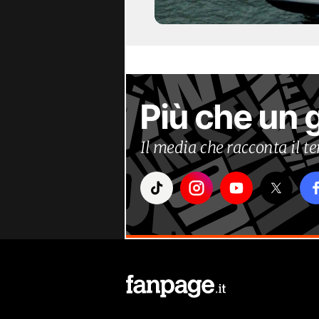
Più che un 
Il media che racconta il 