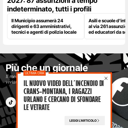
2027: 87 assunzioni a tempo
indeterminato, tutti i profili
Il Municipio assumerà 24
Asili e scuole d'inf
dirigenti e 63 amministrativi,
al via 261 assunzio
tecnici e agenti di polizia locale
ed educatori da s
Più che un giornale
Il media che racconta il tempo in cui
Il nuovo video dell’incendio di
viviamo con occhi moderni
Crans-Montana, i ragazzi
Urlano e cercano di sfondare
le vetrate
LEGGI L'ARTICOLO