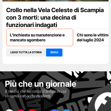
Crollo nella Vela Celeste di Scampia
con 3 morti: una decina di
funzionari indagati
L'inchiesta su manutenzione e
Chi sono le vittime
mancato sgombero
del luglio 2024
LEGGI TUTTA LA STORIA
SEGUI
Più che un giornale
Il media che racconta il tempo in cui
viviamo con occhi moderni