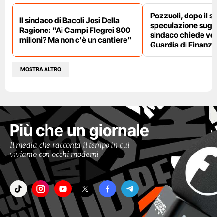
Pozzuoli, dopo il s
Il sindaco di Bacoli Josi Della
speculazione sugli af
Ragione: "Ai Campi Flegrei 800
sindaco chiede ver
milioni? Ma non c'è un cantiere"
Guardia di Finanza
MOSTRA ALTRO
Più che un giornale
Il media che racconta il tempo in cui
viviamo con occhi moderni