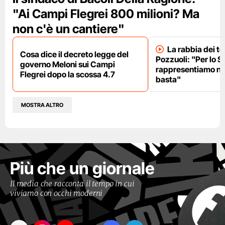
"Ai Campi Flegrei 800 milioni? Ma
non c'è un cantiere"
La rabbia dei te
Cosa dice il decreto legge del
Pozzuoli: "Per lo S
governo Meloni sui Campi
rappresentiamo nu
Flegrei dopo la scossa 4.7
basta"
MOSTRA ALTRO
Più che un giornale
Il media che racconta il tempo in cui
viviamo con occhi moderni