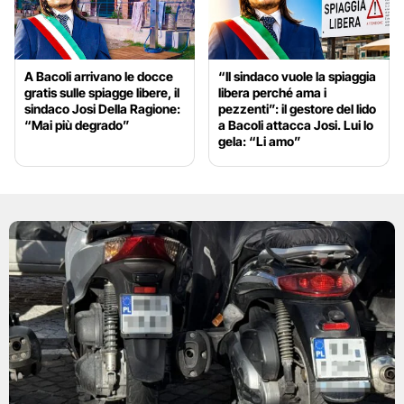
A Bacoli arrivano le docce
“Il sindaco vuole la spiaggia
gratis sulle spiagge libere, il
libera perché ama i
sindaco Josi Della Ragione:
pezzenti”: il gestore del lido
“Mai più degrado”
a Bacoli attacca Josi. Lui lo
gela: “Li amo”