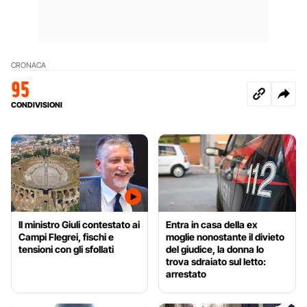
CRONACA
95
CONDIVISIONI
Il ministro Giuli contestato ai
Entra in casa della ex
Campi Flegrei, fischi e
moglie nonostante il divieto
tensioni con gli sfollati
del giudice, la donna lo
trova sdraiato sul letto:
arrestato