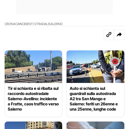
CRONACA
INCIDENTI STRADALI
SALERNO
Tir si schianta e si ribalta sul
Auto si schianta sul
raccordo autostradale
guardrail sulla autostrada
Salerno-Avellino: incidente
A2 tra San Mango e
a Fratte, caos traffico verso
Salerno: feriti un 26enne e
Salerno
una 25enne, lunghe code