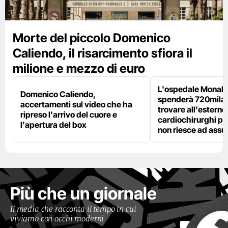
Morte del piccolo Domenico
Caliendo, il risarcimento sfiora il
milione e mezzo di euro
L'ospedale Monaldi
Domenico Caliendo,
spenderà 720mila 
accertamenti sul video che ha
trovare all'esterno 
ripreso l'arrivo del cuore e
cardiochirurghi pe
l'apertura del box
non riesce ad ass
Più che un giornale
Il media che racconta il tempo in cui
viviamo con occhi moderni